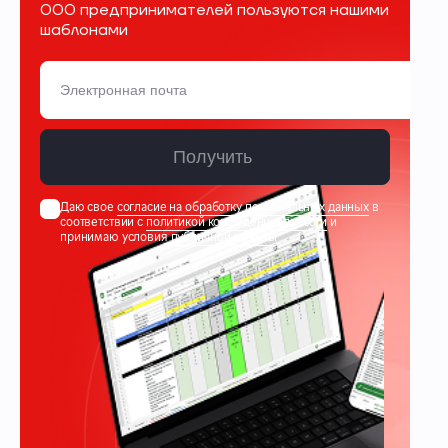
000 предпринимателей пользуются нашими
шаблонами
Получить
Даю свое
согласие на обработку персональных данных
в
соответствии с
политикой конфиденциальности
и
принимаю условия
публичной оферты