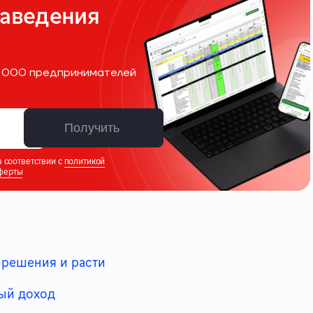
наведения
10 000 предпринимателей
Получить
 соответствии с
политикой
ферты
ь решения и расти
ый доход