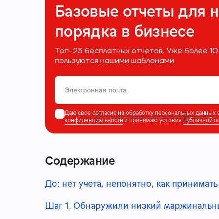
Базовые отчеты для 
порядка в бизнесе
Топ-23 бесплатных отчетов. Уже более 
пользуются нашими шаблонами
Даю свое
согласие на обработку персональных данных
в
конфиденциальности
и принимаю условия
публичной о
Содержание
До: нет учета, непонятно, как принимат
Шаг 1. Обнаружили низкий маржинальн