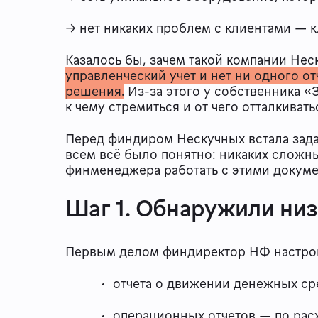
→ нет никаких проблем с клиентами — 
Казалось бы, зачем такой компании Нес
управленческий учет и нет ни одного о
решения.
Из-за этого у собственника «З
к чему стремиться и от чего отталкивать
Перед финдиром Нескучных встала зад
всем всё было понятно: никаких сложных
финменеджера работать с этими докум
Шаг 1. Обнаружили ни
Первым делом финдиректор НФ настрои
отчета о движении денежных ср
операционных отчетов — по рас