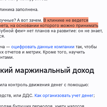
клиника заполнена.
кучные? А вот зачем.
В клинике не ведется
тчета, на основании которого можно принимать
убной феи» нет планов на развитие: он не знает,
ся.
ача —
оцифровать данные компании
так, чтобы
 отчетов и метрик. Кроме того, научить
ентами.
зкий маржинальный доход
ла контроль движения денег с помощью:
едств, или ДДС.
Как организовать учет денег
;
ходам будущих периодов, учету налогов,