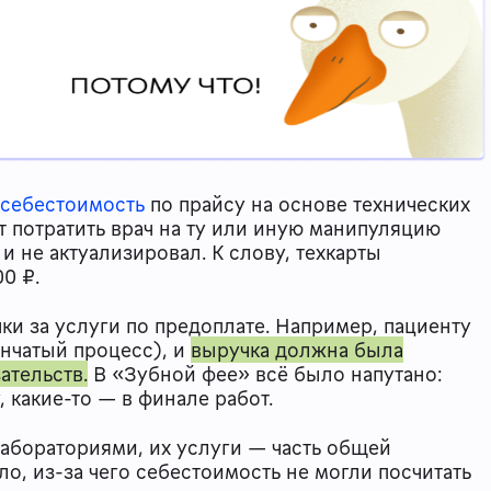
 себестоимость
по прайсу на основе технических
т потратить врач на ту или иную манипуляцию
 и не актуализировал. К слову, техкарты
00 ₽.
ки за услуги по предоплате. Например, пациенту
енчатый процесс), и
выручка должна была
ательств.
В «Зубной фее» всё было напутано:
, какие-то — в финале работ.
лабораториями, их услуги — часть общей
о, из-за чего себестоимость не могли посчитать