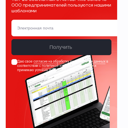
000 предпринимателей пользуются нашими
шаблонами
Получить
Даю свое
согласие на обработку персональных данных
в
соответствии с
политикой конфиденциальности
и
принимаю условия
публичной оферты