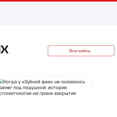
х
Все кейсы