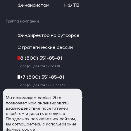
Финансистам
НФ ТВ
Группа компаний
Финдиректор на аутсорсе
Стратегические сессии
8 (800) 551-85-81
Телефон для связи по РФ
+7 (800) 551-85-81
Телефон для связи не по РФ
hello@noboring-finance.ru
Мы используем cookie. Это
позволяет нам анализировать
взаимодействие посетителей
с сайтом и делать его лучше.
Продолжая пользоваться сайтом,
вы соглашаетесь с использование
файлов соокіе