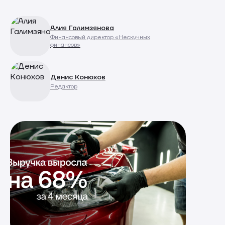
Алия Галимзянова
Финансовый директор «Нескучных
финансов»
Денис Конюхов
Редактор