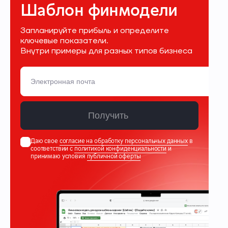
Шаблон финмодели
Запланируйте прибыль и определите
ключевые показатели.
Внутри примеры для разных типов бизнеса
Получить
Даю свое
согласие на обработку персональных данных
в
соответствии с
политикой конфиденциальности
и
принимаю условия
публичной оферты