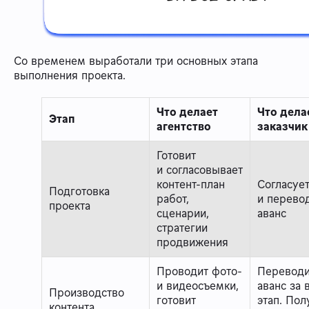
Со временем выработали три основных этапа
выполнения проекта.
Что делает
Что дела
Этап
агентство
заказчик
Готовит
и согласовывает
контент-план
Согласует
Подготовка
работ,
и перево
проекта
сценарии,
аванс
стратегии
продвижения
Проводит фото-
Переводи
и видеосъемки,
аванс за 
Производство
готовит
этап. Пол
контента