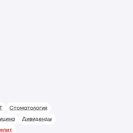
T
Стоматология
ицина
Дивиденды
епит