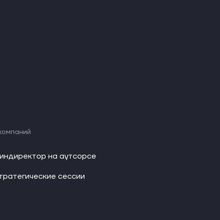
компаний
индиректор на аутсорсе
тратегические сессии