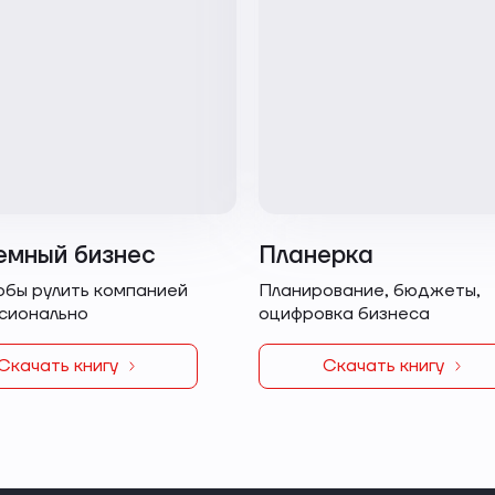
емный бизнес
Планерка
обы рулить компанией
Планирование, бюджеты,
сионально
оцифровка бизнеса
Скачать книгу
Скачать книгу