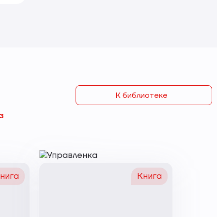
К библиотеке
з
нига
Книга