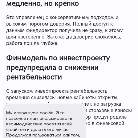
медленно, но крепко
Это управленец с консервативным подходом и
высоким порогом доверия. Полный доступ к
данным финдиректор получила не сразу, к этому
шли постепенно. Зато когда доверие сложилось,
работа пошла глубже.
Финмодель по инвестпроекту
предупредила о снижении
рентабельности
С запуском инвестпроекта рентабельность
временно снизилась: новые кабинеты открыты,
амортизация на оборудование идёт, но загрузка
ещё формируется. Плюс выросли страховые взносы
Мы используем cookie. Это
с официального ФОТ. Финдиректор предупредила
позволяет нам анализировать
об этом заранее — всё было видно в финансовой
взаимодействие посетителей
модели ещё в декабре.
с сайтом и делать его лучше.
Продолжая пользоваться сайтом,