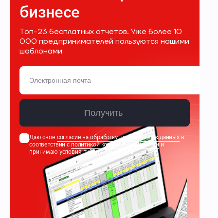
бизнесе
Топ-23 бесплатных отчетов. Уже более 10
000 предпринимателей пользуются нашими
шаблонами
Получить
Даю свое
согласие на обработку персональных данных
в
соответствии с
политикой конфиденциальности
и
принимаю условия
публичной оферты