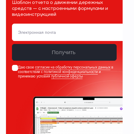
Шаблон отчета о движении дережных
средств — с настроенными формулами и
видеоинструкцией
Получить
Даю свое
согласие на обработку персональных данных
в
соответствии с
политикой конфиденциальности
и
принимаю условия
публичной оферты