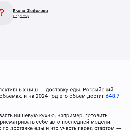
?
Елена Фефелова
Редактор
пективных ниш — доставку еды. Российский
объемах, и на 2024 год его объем достиг
648,7
взять нишевую кухню, например, готовить
присматривать себе авто последней модели.
с по доставке еды и что учесть перед стартом —