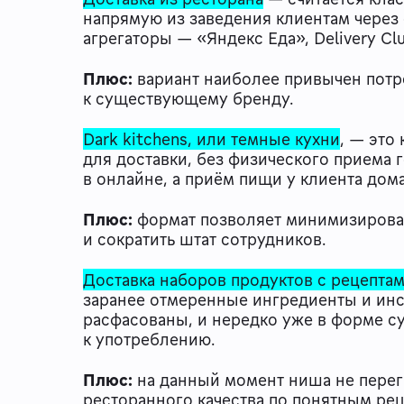
напрямую из заведения клиентам через
агрегаторы — «Яндекс Еда», Delivery Clu
Плюс:
вариант наиболее привычен потр
к существующему бренду.
Dark kitchens, или темные кухни
, — это
для доставки, без физического приема г
в онлайне, а приём пищи у клиента дом
Плюс:
формат позволяет минимизировать
и сократить штат сотрудников.
Доставка наборов продуктов с рецептами
заранее отмеренные ингредиенты и ин
расфасованы, и нередко уже в форме су
к употреблению.
Плюс:
на данный момент ниша не перег
ресторанного качества по понятным ре