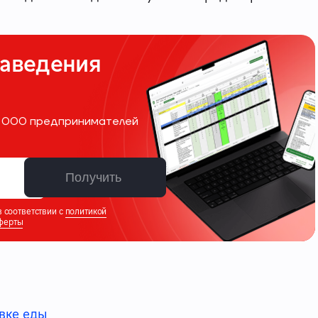
наведения
10 000 предпринимателей
Получить
 соответствии с
политикой
ферты
вке еды