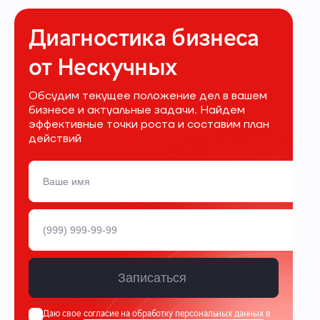
Диагностика бизнеса
от Нескучных
Обсудим текущее положение дел в вашем
бизнесе и актуальные задачи. Найдем
эффективные точки роста и составим план
действий
Записаться
Даю свое
согласие на обработку персональных данных
в