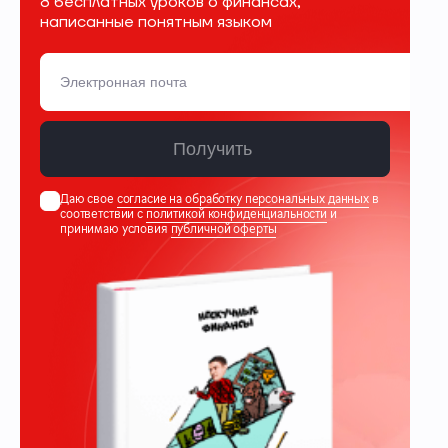
8 бесплатных уроков о финансах,
написанные понятным языком
Получить
Даю свое
согласие на обработку персональных данных
в
соответствии с
политикой конфиденциальности
и
принимаю условия
публичной оферты