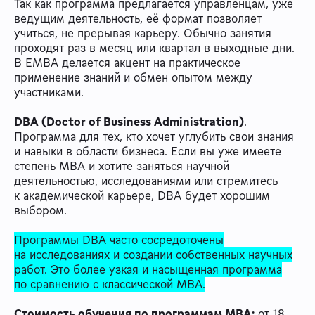
Так как программа предлагается управленцам, уже
ведущим деятельность, её формат позволяет
учиться, не прерывая карьеру. Обычно занятия
проходят раз в месяц или квартал в выходные дни.
В EMBA делается акцент на практическое
применение знаний и обмен опытом между
участниками.
DBA (Doctor of Business Administration)
.
Программа для тех, кто хочет углубить свои знания
и навыки в области бизнеса. Если вы уже имеете
степень MBA и хотите заняться научной
деятельностью, исследованиями или стремитесь
к академической карьере, DBA будет хорошим
выбором.
Программы DBA часто сосредоточены
на исследованиях и создании собственных научных
работ. Это более узкая и насыщенная программа
по сравнению с классической MBA.
Стоимость обучения по программам МВА:
от 18