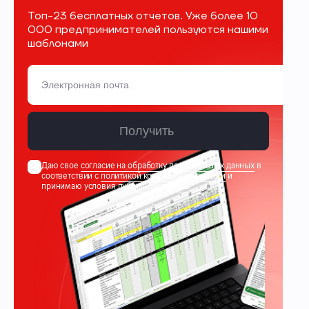
Топ-23 бесплатных отчетов. Уже более 10
000 предпринимателей пользуются нашими
шаблонами
Получить
Даю свое
согласие на обработку персональных данных
в
соответствии с
политикой конфиденциальности
и
принимаю условия
публичной оферты