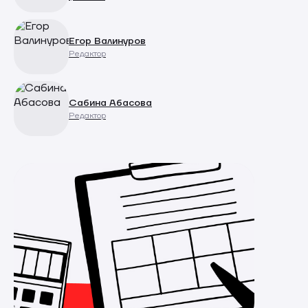
Егор Валинуров
Редактор
Сабина Абасова
Редактор