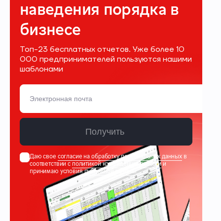
наведения порядка в
бизнесе
Топ-23 бесплатных отчетов. Уже более 10
000 предпринимателей пользуются нашими
шаблонами
Получить
Даю свое
согласие на обработку персональных данных
в
соответствии с
политикой конфиденциальности
и
принимаю условия
публичной оферты