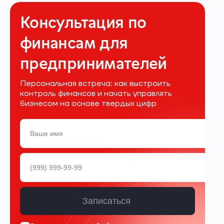
Консультация по
финансам для
предпринимателей
Персональная встреча: как выстроить
контроль финансов и начать управлять
бизнесом на основе твердых цифр
Записаться