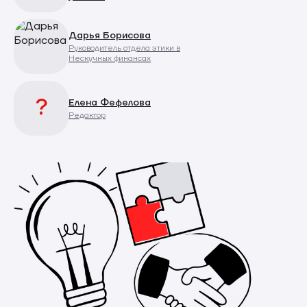
Дарья Борисова
Руководитель отдела этики в
Нескучных финансах
?
Елена Фефелова
Редактор