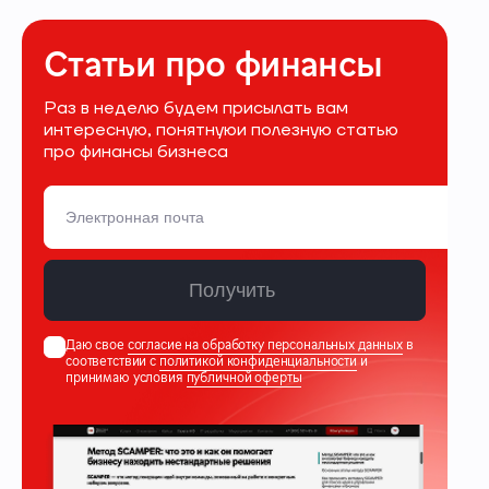
Статьи про финансы
Раз в неделю будем присылать вам
интересную, понятнуюи полезную статью
про финансы бизнеса
Получить
Даю свое
согласие на обработку персональных данных
в
соответствии с
политикой конфиденциальности
и
принимаю условия
публичной оферты