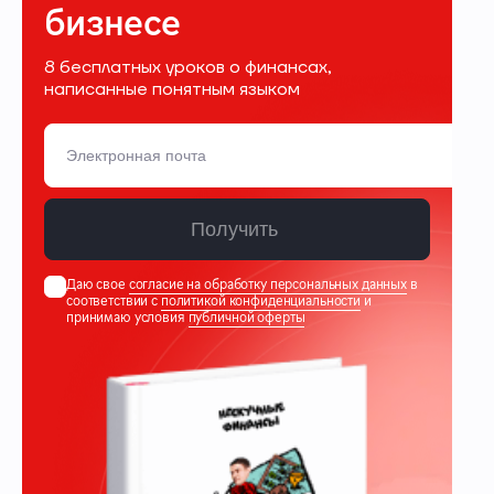
бизнесе
8 бесплатных уроков о финансах,
написанные понятным языком
Получить
Даю свое
согласие на обработку персональных данных
в
соответствии с
политикой конфиденциальности
и
принимаю условия
публичной оферты