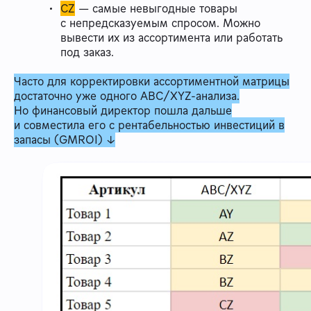
CZ
— самые невыгодные товары
с непредсказуемым спросом. Можно
вывести их из ассортимента или работать
под заказ.
Часто для корректировки ассортиментной матрицы
достаточно уже одного ABC/XYZ-анализа.
Но финансовый директор пошла дальше
и совместила его с рентабельностью инвестиций в
запасы (GMROI) ↓