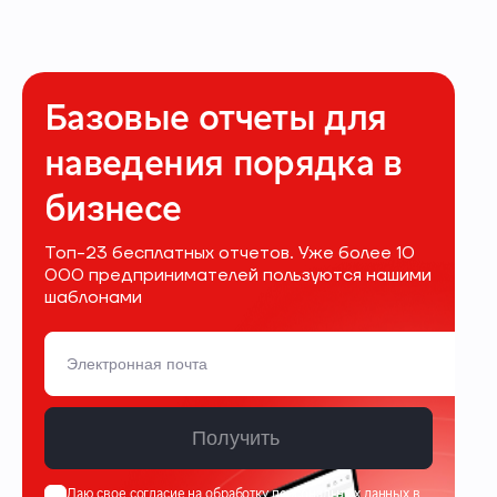
Базовые отчеты для
наведения порядка в
бизнесе
Топ-23 бесплатных отчетов. Уже более 10
000 предпринимателей пользуются нашими
шаблонами
Получить
Даю свое
согласие на обработку персональных данных
в