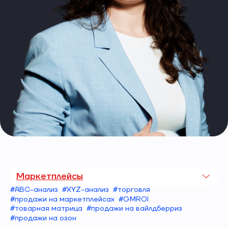
Маркетплейсы
#ABC-анализ
#XYZ-анализ
#торговля
#продажи на маркетплейсах
#GMROI
#товарная матрица
#продажи на вайлдберриз
#продажи на озон