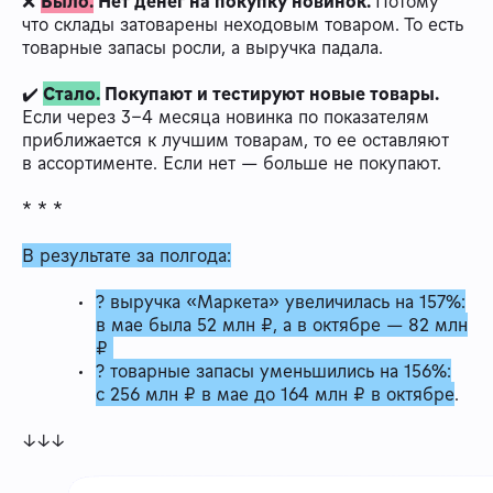
❌
Было.
Нет денег на покупку новинок.
Потому
что склады затоварены неходовым товаром. То есть
товарные запасы росли, а выручка падала.
✔️
Стало.
Покупают и тестируют новые товары.
Если через 3–4 месяца новинка по показателям
приближается к лучшим товарам, то ее оставляют
в ассортименте. Если нет — больше не покупают.
* * *
В результате за полгода:
? выручка «Маркета» увеличилась на 157%:
в мае была 52 млн ₽, а в октябре — 82 млн
₽
? товарные запасы уменьшились на 156%:
с 256 млн ₽ в мае до 164 млн ₽ в октябре
.
↓↓↓