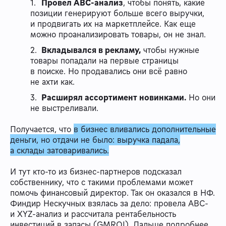
Провел ABC-анализ
, чтобы понять, какие
позиции генерируют больше всего выручки,
и продвигать их на маркетплейсе. Как еще
можно проанализировать товары, он не знал.
Вкладывался в рекламу,
чтобы нужные
товары попадали на первые страницы
в поиске. Но продавались они всё равно
не ахти как.
Расширял ассортимент новинками.
Но они
не выстреливали.
Получается, что
в бизнес вливались дополнительные
деньги, но отдачи не было: выручка падала,
а склады затоваривались.
И тут кто-то из бизнес-партнеров подсказал
собственнику, что с такими проблемами может
помочь финансовый директор. Так он оказался в НФ.
Финдир Нескучных взялась за дело: провела ABC-
и XYZ-анализ и рассчитала рентабельность
инвестиций в запасы (GMROI). Дальше подробнее