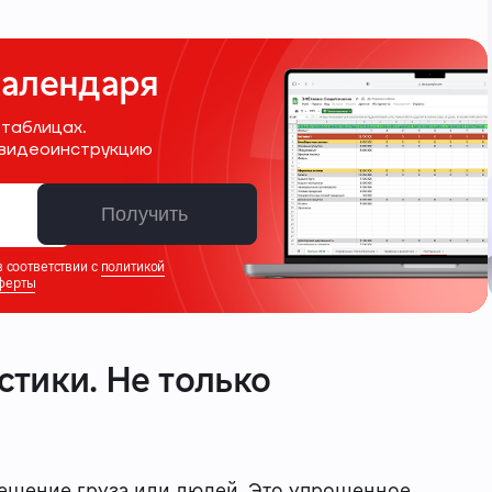
календаря
 таблицах.
и видеоинструкцию
Получить
 соответствии с
политикой
ферты
стики. Не только
ещение груза или людей. Это упрощенное