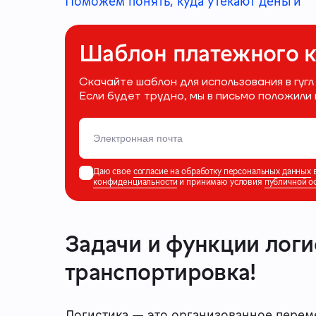
Поможем понять, куда утекают деньги
Шаблон платежного 
Скачайте шаблон для использования в гугл
Если будет трудно, мы в письмо положил
Даю свое
согласие на обработку персональных данных
в
конфиденциальности
и принимаю условия
публичной о
Задачи и функции логи
транспортировка!
Логистика — это организованное перем