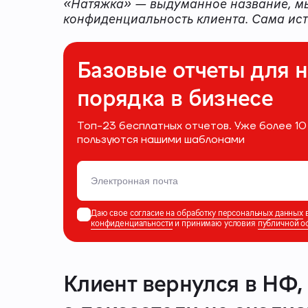
«Натяжка» — выдуманное название, мы
конфиденциальность клиента. Сама ист
Базовые отчеты для 
порядка в бизнесе
Топ-23 бесплатных отчетов. Уже более 
пользуются нашими шаблонами
Даю свое
согласие на обработку персональных данных
в
конфиденциальности
и принимаю условия
публичной о
Клиент вернулся в НФ,