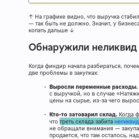
↑ На графике видно, что выручка стабил
— так быть не должно. Значит, у бизнес
копать дальше ↓
Обнаружили неликвид н
Когда финдир начала разбираться, поче
две проблемы в закупках:
Выросли переменные расходы.
с выручкой, но в случае «Натяж
цены на сырье, из-за чего выро
Кто-то затоварил склад
.
Когда ф
неликви
что
треть склада забита
не обращали внимания — закупал
продается, что там осталось, на