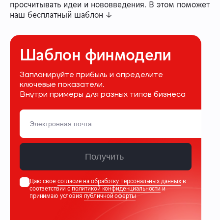
просчитывать идеи и нововведения. В этом поможет
наш бесплатный шаблон ↓
Шаблон финмодели
Запланируйте прибыль и определите
ключевые показатели.
Внутри примеры для разных типов бизнеса
Получить
Даю свое
согласие на обработку персональных данных
в
соответствии с
политикой конфиденциальности
и
принимаю условия
публичной оферты