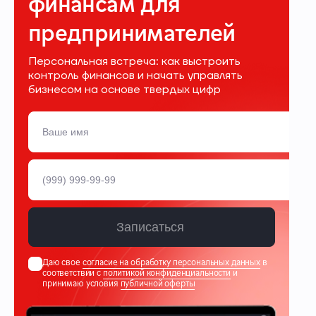
финансам для
предпринимателей
Персональная встреча: как выстроить
контроль финансов и начать управлять
бизнесом на основе твердых цифр
Записаться
Даю свое
согласие на обработку персональных данных
в
соответствии с
политикой конфиденциальности
и
принимаю условия
публичной оферты