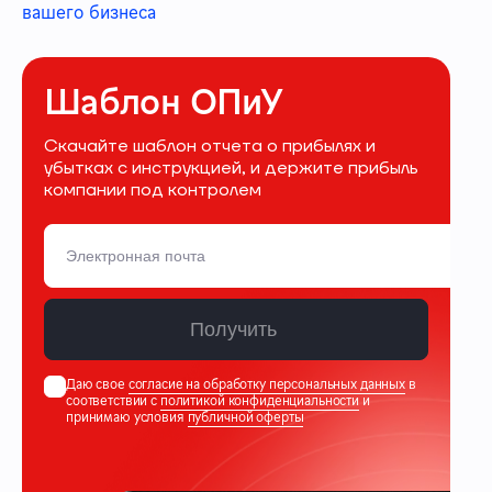
вашего бизнеса
Шаблон ОПиУ
Скачайте шаблон отчета о прибылях и
убытках с инструкцией, и держите прибыль
компании под контролем
Получить
Даю свое
согласие на обработку персональных данных
в
соответствии с
политикой конфиденциальности
и
принимаю условия
публичной оферты