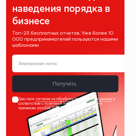
наведения порядка в
бизнесе
Топ-23 бесплатных отчетов. Уже более 10
000 предпринимателей пользуются нашими
шаблонами
Получить
Даю свое
согласие на обработку персональных данных
в
соответствии с
политикой конфиденциальности
и
принимаю условия
публичной оферты