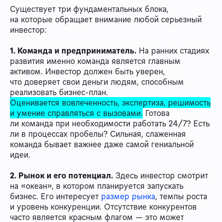
Существует три фундаментальных блока,
на которые обращает внимание любой серьезный
инвестор:
1. Команда и предприниматель.
На ранних стадиях
развития именно команда является главным
активом. Инвестор должен быть уверен,
что доверяет свои деньги людям, способным
реализовать бизнес-план.
Оценивается вовлеченность, экспертиза, решимость
и умение справляться с вызовами.
Готова
ли команда при необходимости работать 24/7? Есть
ли в процессах пробелы? Сильная, слаженная
команда бывает важнее даже самой гениальной
идеи.
2. Рынок и его потенциал.
Здесь инвестор смотрит
на «океан», в котором планируется запускать
бизнес. Его интересует
размер рынка
, темпы роста
и уровень конкуренции. Отсутствие конкурентов
часто является красным флагом — это может