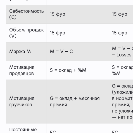
Себестоимость
15 фур
15 фур
(C)
Объем продаж
15 фур
15 фур
(V)
M = V − 
Маржа M
M = V − C
− Losses
Мотивация
S = окла
S = оклад + %М
продавцов
%М
G = окла
(уложил
Мотивация
G = оклад + месячная
в норма
грузчиков
премия
премия;
не уложи
— нет пр
Постоянные
FC
FC