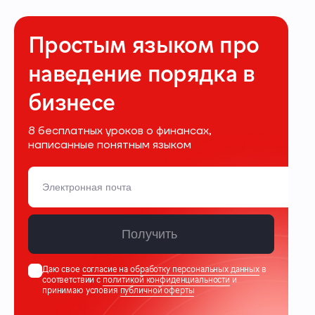
Простым языком про
наведение порядка в
бизнесе
8 бесплатных уроков о финансах,
написанные понятным языком
Получить
Даю свое
согласие на обработку персональных данных
в
соответствии с
политикой конфиденциальности
и
принимаю условия
публичной оферты