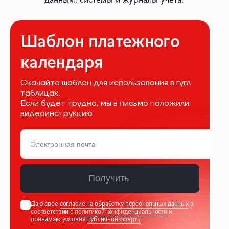
Шаблон платежного
календаря
Скачайте шаблон для использования в гугл
таблицах.
Если будет трудно, мы в письмо положили
видеоинструкцию
Получить
Даю свое
согласие на обработку персональных данных
в
соответствии с
политикой конфиденциальности
и
принимаю условия
публичной оферты