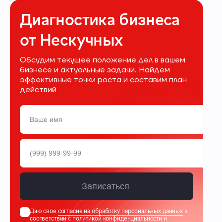
Диагностика бизнеса
от Нескучных
Обсудим текущее положение дел в вашем
бизнесе и актуальные задачи. Найдем
эффективные точки роста и составим план
действий
Записаться
Даю свое
согласие на обработку персональных данных
в
соответствии с
политикой конфиденциальности
и