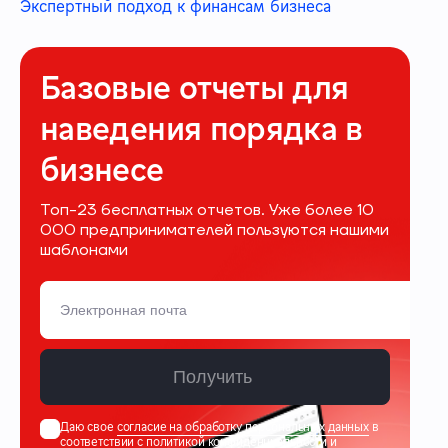
Экспертный подход к финансам бизнеса
Базовые отчеты для
наведения порядка в
бизнесе
Топ-23 бесплатных отчетов. Уже более 10
000 предпринимателей пользуются нашими
шаблонами
Получить
Даю свое
согласие на обработку персональных данных
в
соответствии с
политикой конфиденциальности
и