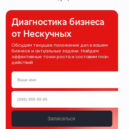
Диагностика бизнеса
от Нескучных
Обсудим текущее положение дел в вашем
бизнесе и актуальные задачи. Найдем
эффективные точки роста и составим план
действий
Записаться