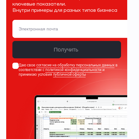
ключевые показатели.
Внутри примеры для разных типов бизнеса
Получить
Даю свое
согласие на обработку персональных данных
в
соответствии с
политикой конфиденциальности
и
принимаю условия
публичной оферты